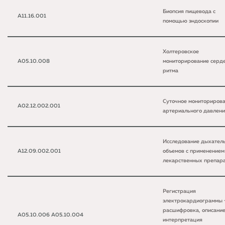
Биопсия пищевода с
A11.16.001
помощью эндоскопии
Холтеровское
A05.10.008
мониторирование серд
ритма
Суточное мониториров
A02.12.002.001
артериального давлен
Исследование дыхател
A12.09.002.001
объемов с применением
лекарственных препар
Регистрация
электрокардиограммы 
расшифровка, описание
A05.10.006 A05.10.004
интерпретация