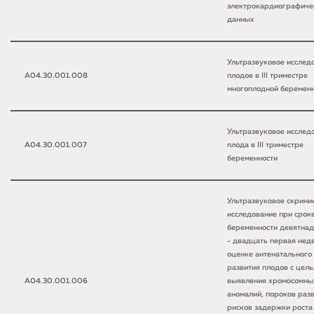
электрокардиографиче
данных
Ультразвуковое исслед
A04.30.001.008
плодов в III триместре
многоплодной беремен
Ультразвуковое исслед
A04.30.001.007
плода в III триместре
беременности
Ультразвуковое скрини
исследование при срок
беременности девятна
- двадцать первая нед
оценке антенатального
развития плодов с цел
A04.30.001.006
выявления хромосомны
аномалий, пороков разв
рисков задержки роста