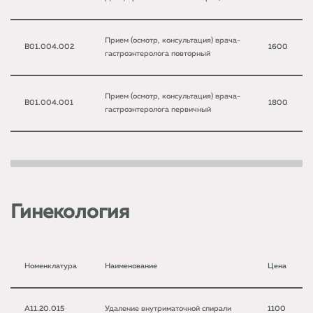
Прием (осмотр, консультация) врача-
B01.004.002
1600
гастроэнтеролога повторный
Прием (осмотр, консультация) врача-
B01.004.001
1800
гастроэнтеролога первичный
Гинекология
Номенклатура
Наименование
Цена
A11.20.015
Удаление внутриматочной спирали
1100