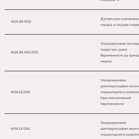
(скрининг I)
Дуплексное сканирова
A04.30.002
сердца и сосудов плод
Ультразвуковое исслед
плода при сроке
A04.30.001.001
беременности до трина
недель
Ультразвуковая
допплерография маточ
A04.12.024
плацентарного кровото
(при многоплодной
беременности)
Ультразвуковая
A04.12.024
допплерография маточ
плацентарного кровото