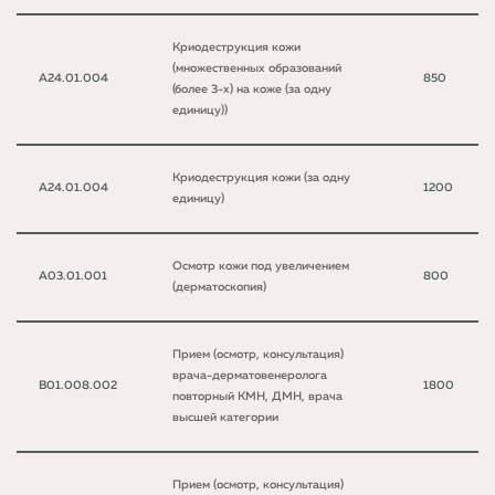
Криодеструкция кожи
(множественных образований
A24.01.004
850
(более 3-х) на коже (за одну
единицу))
Криодеструкция кожи (за одну
A24.01.004
1200
единицу)
Осмотр кожи под увеличением
A03.01.001
800
(дерматоскопия)
Прием (осмотр, консультация)
врача-дерматовенеролога
B01.008.002
1800
повторный КМН, ДМН, врача
высшей категории
Прием (осмотр, консультация)