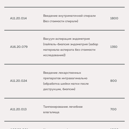
Введение внутриматочной спирали
A11.20.014
1800
(без стоимости спирали)
Вакуум-аспирация эндометрия
(пайпель-биопсия эндометрия (забор
A16.20.079
1350
материала-аспирата без стоимости
исследования))
Введение лекарственных
препаратов интравагинально
A11.20.024
800
(обработка шейки матки после
деструкции, биопсии)
Тампонирование лечебное
A11.20.013
700
влагалища