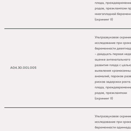
плода, преждевременн
родов, преэклампсии п
многоплодной беремен
(скрининг II)
Ультразвуковое скрини
исследование при срок
беременности девятна
- двадцать первая нед
оценке антенатального
развития плода с цель
A04.30.001.005
выявления хромосомны
аномалий, пороков разв
рисков задержки роста
плода, преждевременн
родов, преэклампсии
(скрининг II)
Ультразвуковое скрини
исследование при срок
беременности одиннад