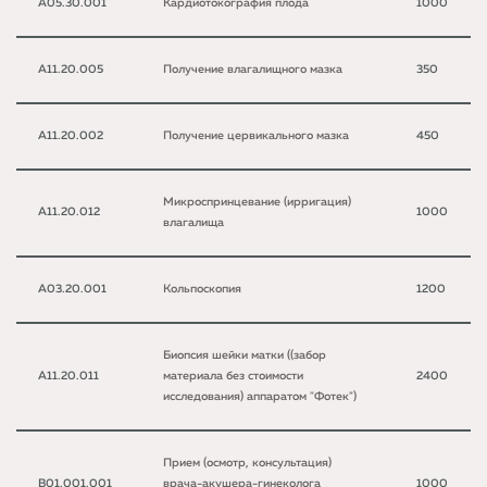
A05.30.001
Кардиотокография плода
1000
A11.20.005
Получение влагалищного мазка
350
A11.20.002
Получение цервикального мазка
450
Микроспринцевание (ирригация)
A11.20.012
1000
влагалища
A03.20.001
Кольпоскопия
1200
Биопсия шейки матки ((забор
A11.20.011
материала без стоимости
2400
исследования) аппаратом "Фотек")
Прием (осмотр, консультация)
B01.001.001
врача-акушера-гинеколога
1000