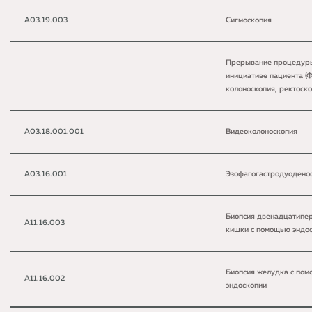
A03.19.003
Сигмоскопия
Прерывание процедур
инициативе пациента (
колоноскопия, ректоско
A03.18.001.001
Видеоколоноскопия
A03.16.001
Эзофагогастродуодено
Биопсия двенадцатипе
A11.16.003
кишки с помощью эндо
Биопсия желудка с по
A11.16.002
эндоскопии