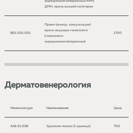
эндокринолога)первичный КМН,
ДМН, врача высшей категории
Прием (осмотр, консультация)
врача-акушера-гинеколога
B01.001.001
1700
(гинеколога-
эндокринолога)первичный
Дерматовенерология
Номенклатура
Наименование
Цена
A16.01.028
Удаление мозоли (1 единица)
700