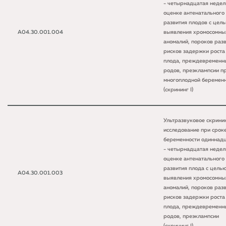
- четырнадцатая недел
оценке антенатального
развития плодов с цел
A04.30.001.004
выявления хромосомны
аномалий, пороков разв
рисков задержки роста
плода, преждевременн
родов, преэклампсии п
многоплодной беремен
(скрининг I)
Ультразвуковое скрини
исследование при срок
беременности одиннад
- четырнадцатая недел
оценке антенатального
развития плода с цель
A04.30.001.003
выявления хромосомны
аномалий, пороков разв
рисков задержки роста
плода, преждевременн
родов, преэклампсии