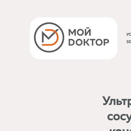
Перейти
к
содержимому
У
3
Ульт
сосу