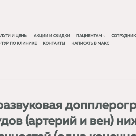
СЛУГИ И ЦЕНЫ
АКЦИИ И СКИДКИ
ПАЦИЕНТАМ
СОТРУДНИ
D ТУР ПО КЛИНИКЕ
КОНТАКТЫ
НАПИСАТЬ В МАКС
развуковая допплерог
дов (артерий и вен) н