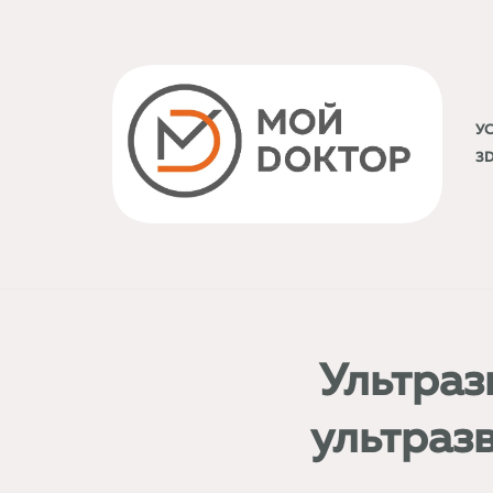
Перейти
к
содержимому
У
3
Ультраз
ультраз